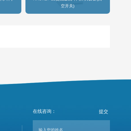
空开关)
在线咨询：