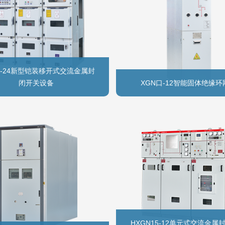
28-24新型铠装移开式交流金属封
闭开关设备
XGN口-12智能固体绝缘环
HXGN15-12单元式交流金属