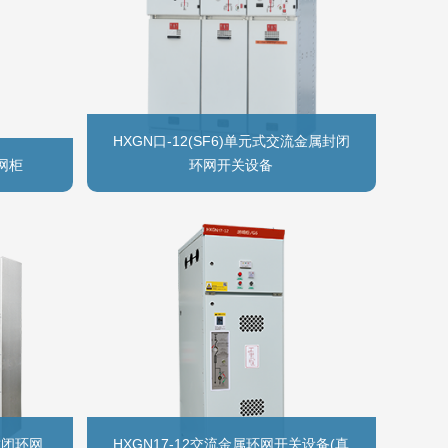
HXGN口-12(SF6)单元式交流金属封闭
网柜
环网开关设备
封闭环网
HXGN17-12交流金属环网开关设备(真