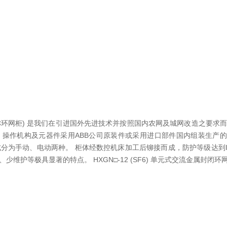
(以下简称环网柜) 是我们在引进国外先进技术并按照国内农网及城网改造之
柜的主开关、操作机构及元器件采用ABB公司原装件或采用进口部件国内组装生产
其操作方式分为手动、电动两种。 柜体经数控机床加工后铆接而成，防护等级达
护等极具显著的特点。 HXGN□-12 (SF6) 单元式交流金属封闭环网