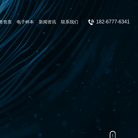
182-6777-6341
誉资质
电子样本
新闻资讯
联系我们
低压开关设备
箱式变电站
变压器
高压真空断路器