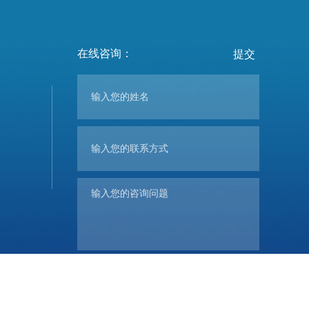
在线咨询：
技术支持：鼎岳传媒