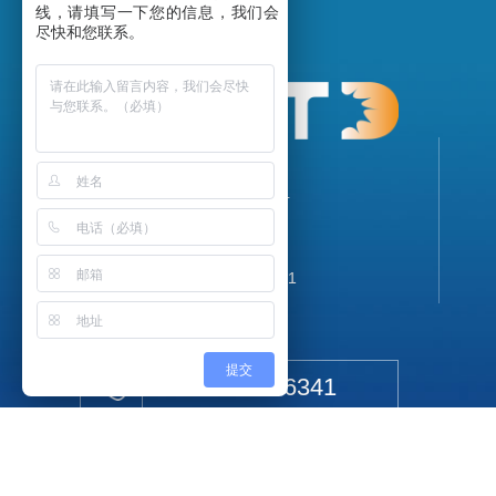
线，请填写一下您的信息，我们会
尽快和您联系。
地址：柳市镇浃东村浃东路6号
电话：0577-61531137
传真：0577-61531139
技术咨询热线：182-6777-6341
客服热线：
提交
182-6777-6341
COPYRIGHT © 20